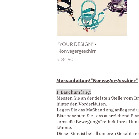
Schnellansicht
"YOUR DESIGN" -
Norwegergeschirr
Preis
€ 34,90
Messanleitung "Norwegergeschirr"
1. Bauchumfang:
Messen Sie an der tiefsten Stelle vom B
hinter den Vorderläufen.
Legen Sie das Maßband eng anliegend 
Bitte beachten Sie , das ausreichend Plat
sonst die Bewegungsfreiheit Ihres Hun
könnte.
Dieser Gurt ist bei all unseren Geschirren