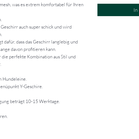
irmesh, was es extrem komfortabel für Ihren
In
.
s Geschirr auch super schick und wird
n.
 dafür, dass das Geschirr langlebig und
 lange davon profitieren kann.
 die perfekte Kombination aus Stil und
.
en Hundeleine.
Menüpunkt Y-Geschire.
igung beträgt 10-15 Werktage.
ren.