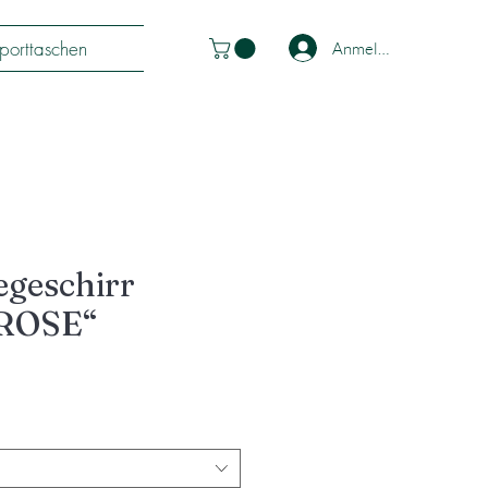
porttaschen
Anmelden
egeschirr
ROSE“