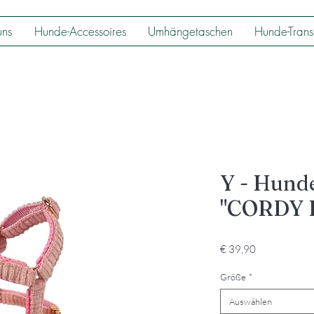
uns
Hunde-Accessoires
Umhängetaschen
Hunde-Trans
Y - Hund
"CORDY 
Preis
€ 39,90
Größe
*
Auswählen