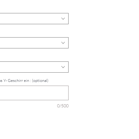
s Y- Geschirr ein : (optional)
0/500