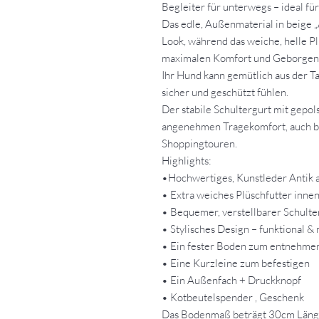
Begleiter für unterwegs – ideal fü
Das edle, Außenmaterial in beige 
Look, während das weiche, helle Pl
maximalen Komfort und Geborgenh
Ihr Hund kann gemütlich aus der T
sicher und geschützt fühlen.
Der stabile Schultergurt mit gepol
angenehmen Tragekomfort, auch b
Shoppingtouren.
Highlights:
•Hochwertiges, Kunstleder Antik
• Extra weiches Plüschfutter inne
• Bequemer, verstellbarer Schulter
• Stylisches Design – funktional &
• Ein fester Boden zum entnehme
• Eine Kurzleine zum befestigen
• Ein Außenfach + Druckknopf
• Kotbeutelspender , Geschenk
Das Bodenmaß beträgt 30cm Länge