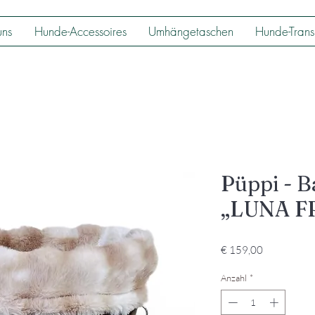
uns
Hunde-Accessoires
Umhängetaschen
Hunde-Trans
Püppi - 
„LUNA F
Preis
€ 159,00
Anzahl
*