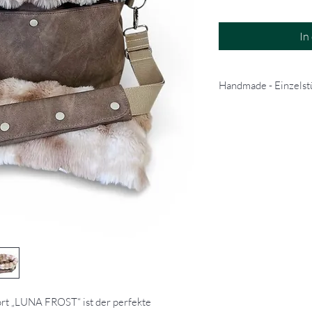
In
Handmade - Einzelstü
Diese Tasche wurde nac
gefertigt und entsprich
rt „LUNA FROST“ ist der perfekte