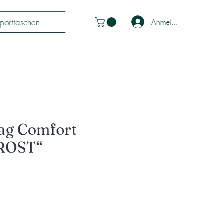
porttaschen
Anmelden
Bag Comfort
ROST“