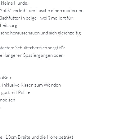
r kleine Hunde.
„Antik“ verleiht der Tasche einen modernen
üschfutter in beige - weiß meliert für
eit sorgt.
asche herausschauen und sich gleichzeitig
stertem Schulterbereich sorgt für
ei längeren Spaziergängen oder
 außen
n, inklusive Kissen zum Wenden
gurt mit Polster
 modisch
n
 , 13cm Breite und die Höhe beträgt