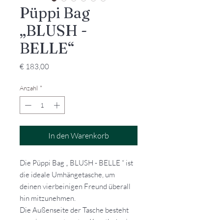
Püppi Bag
„BLUSH -
BELLE“
Preis
€ 183,00
Anzahl
*
In den Warenkorb
Die Püppi Bag „ BLUSH - BELLE “ ist
die ideale Umhängetasche, um
deinen vierbeinigen Freund überall
hin mitzunehmen.
Die Außenseite der Tasche besteht