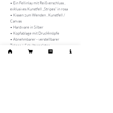
• Ein Fellinlay mit Reißverschluss ,
exklusives Kunstfell „Stripes“ in rosa
• Kissen zum Wenden , Kunstfell /
Canvas
• Hardware in Silber
• Kopfablage mit Druckknöpfe
• Abnehmbarer - verstellbarer
Träger + Schulterpolster
• Ein Reißverschluss - Außenfach
• Kurzleine zum Befestigen
• Kotbeutelspender, Geschenk
Handmade - Einzelstück - Sofort
verfügbar
Diese Tasche wurde nach der aktuellen
Preisliste 2026 gefertigt und entspricht
dem aktuellen Modell.